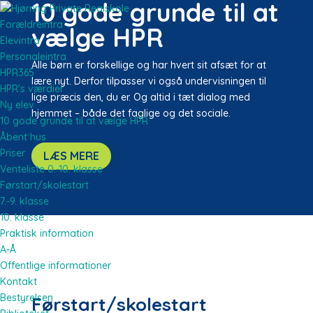
10 gode grunde til at
Forældreintra
vælge HPR
Elevintra
Personaleintra
Alle børn er forskellige og har hvert sit afsæt for at
HPR365
lære nyt. Derfor tilpasser vi også undervisningen til
HPR’s værdier
lige præcis den, du er. Og altid i tæt dialog med
Ny elev
hjemmet – både det faglige og det sociale.
10 gode grunde til at vælge HPR
Åbent hus
Priser
LÆS MERE
Venteliste 0.-10. klasse
Førstart/skolestart
7.-9. klasse
10. klasse
Praktisk information
A-Å
Offentlige informationer
Kontakt
Bestyrelsen
Førstart/skolestart