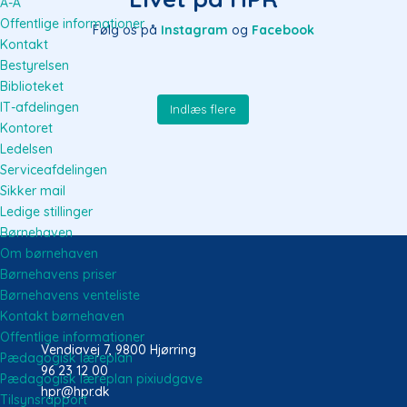
A-Å
Offentlige informationer
Følg os på
Instagram
og
Facebook
Kontakt
Bestyrelsen
Biblioteket
IT-afdelingen
Indlæs flere
Kontoret
Ledelsen
Serviceafdelingen
Sikker mail
Ledige stillinger
Børnehaven
Om børnehaven
Børnehavens priser
Børnehavens venteliste
Kontakt børnehaven
Offentlige informationer
Vendiavej 7, 9800 Hjørring
Pædagogisk læreplan
96 23 12 00
Pædagogisk læreplan pixiudgave
hpr@hpr.dk
Tilsynsrapport