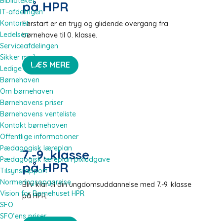
Biblioteket
på HPR
IT-afdelingen
Kontoret
Førstart er en tryg og glidende overgang fra
Ledelsen
børnehave til 0. klasse
.
Serviceafdelingen
Sikker mail
LÆS MERE
Ledige stillinger
Børnehaven
Om børnehaven
Børnehavens priser
Børnehavens venteliste
Kontakt børnehaven
Offentlige informationer
Pædagogisk læreplan
7.-9. klasse
Pædagogisk læreplan pixiudgave
på HPR
Tilsynsrapport
Normeringsopgørelse
Bliv klar til din ungdomsuddannelse med 7.-9. klasse
Vision for Børnehuset HPR
på HPR
.
SFO
SFO’ens priser