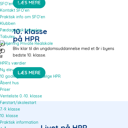
LÆS MERE
SFO’ens åbningstider
Kontakt SFO’en
Praktisk info om SFO’en
Klubben
10. klasse
Pædagogisk læreplan
Tabulex
på HPR
Bliv klar til din ungdomsuddannelse med et år i byens
#
bedste 10. klasse
.
#
HPR’s værdier
Ny elev
LÆS MERE
10 gode grunde til at vælge HPR
Åbent hus
Priser
Venteliste 0.-10. klasse
Førstart/skolestart
7.-9. klasse
10. klasse
Praktisk information
Livet på HPR