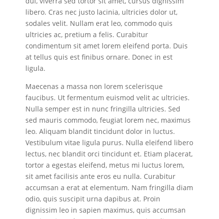
dui, viverra sed tortor sit amet, cursus dignissim
libero. Cras nec justo lacinia, ultricies dolor ut,
sodales velit. Nullam erat leo, commodo quis
ultricies ac, pretium a felis. Curabitur
condimentum sit amet lorem eleifend porta. Duis
at tellus quis est finibus ornare. Donec in est
ligula.
Maecenas a massa non lorem scelerisque
faucibus. Ut fermentum euismod velit ac ultricies.
Nulla semper est in nunc fringilla ultricies. Sed
sed mauris commodo, feugiat lorem nec, maximus
leo. Aliquam blandit tincidunt dolor in luctus.
Vestibulum vitae ligula purus. Nulla eleifend libero
lectus, nec blandit orci tincidunt et. Etiam placerat,
tortor a egestas eleifend, metus mi luctus lorem,
sit amet facilisis ante eros eu nulla. Curabitur
accumsan a erat at elementum. Nam fringilla diam
odio, quis suscipit urna dapibus at. Proin
dignissim leo in sapien maximus, quis accumsan