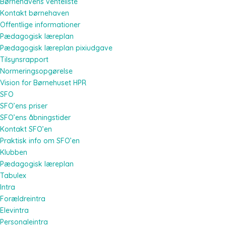
Børnehavens venteliste
Kontakt børnehaven
Offentlige informationer
Pædagogisk læreplan
Pædagogisk læreplan pixiudgave
Tilsynsrapport
Normeringsopgørelse
Vision for Børnehuset HPR
SFO
SFO’ens priser
SFO’ens åbningstider
Kontakt SFO’en
Praktisk info om SFO’en
Klubben
Pædagogisk læreplan
Tabulex
Intra
Forældreintra
Elevintra
Personaleintra