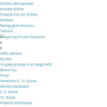
E-mail
*
SFO’ens åbningstider
Kontakt SFO’en
Praktisk info om SFO’en
Websted
Klubben
Pædagogisk læreplan
Gem mit navn, mail og websted i denne br
Tabulex
#
#
HPR’s værdier
Ny elev
10 gode grunde til at vælge HPR
Åbent hus
Priser
Venteliste 0.-10. klasse
Førstart/skolestart
7.-9. klasse
10. klasse
Praktisk information