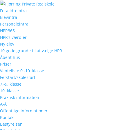
Forældreintra
Elevintra
Nyhed 1
Personaleintra
HPR365
af
wk_admin
|
feb 13, 2024
|
Ikke-kategorisere
HPR’s værdier
Ny elev
10 gode grunde til at vælge HPR
Åbent hus
Lorem ipsum dolor sit amet, consectetur adipis
Priser
morbi tristique senectus et netus et malesua
Venteliste 0.-10. klasse
venenatis. Sed ipsum lorem, tempor sed iaculis 
Førstart/skolestart
ultricies dolor ut, sodales velit. Nullam erat 
7.-9. klasse
quis est finibus ornare. Donec in est ligula.
10. klasse
Praktisk information
Maecenas a massa non lorem scelerisque faucibu
A-Å
commodo, feugiat lorem nec, maximus leo. Aliqua
Offentlige informationer
tincidunt et. Etiam placerat, tortor a egestas 
Kontakt
Nam fringilla diam odio, quis suscipit urna d
Bestyrelsen
consectetur rutrum. Nunc lacinia quam ac acc