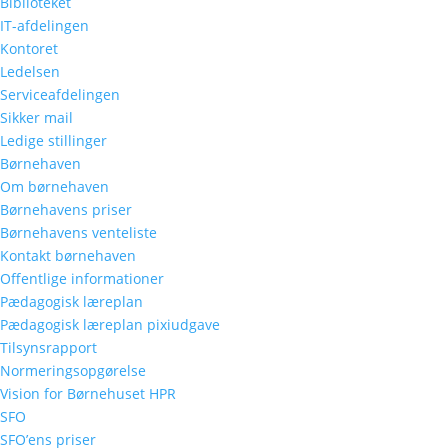
Biblioteket
IT-afdelingen
Kontoret
Ledelsen
Indsend Kommentar
Serviceafdelingen
Sikker mail
Din e-mailadresse vil ikke blive publiceret.
Kræ
Ledige stillinger
Børnehaven
Kommentar
*
Om børnehaven
Børnehavens priser
Børnehavens venteliste
Kontakt børnehaven
Offentlige informationer
Pædagogisk læreplan
Pædagogisk læreplan pixiudgave
Tilsynsrapport
Normeringsopgørelse
Navn
*
Vision for Børnehuset HPR
SFO
SFO’ens priser