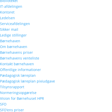
Biblioteket
IT-afdelingen
Kontoret
Ledelsen
Serviceafdelingen
Sikker mail
Ledige stillinger
Navn
*
Børnehaven
Om børnehaven
E-mail
*
Børnehavens priser
Børnehavens venteliste
Kontakt børnehaven
Websted
Offentlige informationer
Pædagogisk læreplan
Gem mit navn, mail og websted i denne br
Pædagogisk læreplan pixiudgave
Tilsynsrapport
Normeringsopgørelse
Vision for Børnehuset HPR
SFO
SFO’ens priser