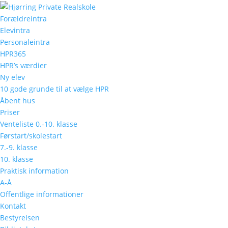
Forældreintra
Elevintra
Christer Bo Christens
Personaleintra
HPR365
af
anders
|
apr 22, 2024
|
IT
|
0 Kommentarer
HPR’s værdier
Ny elev
10 gode grunde til at vælge HPR
Åbent hus
Priser
Venteliste 0.-10. klasse
Førstart/skolestart
7.-9. klasse
Indsend Kommentar
10. klasse
Din e-mailadresse vil ikke blive publiceret.
Kræ
Praktisk information
A-Å
Kommentar
*
Offentlige informationer
Kontakt
Bestyrelsen