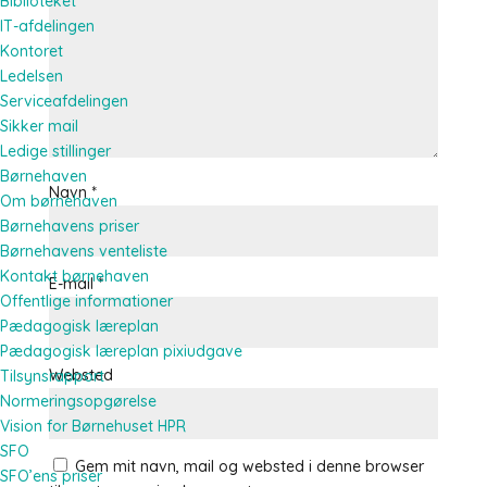
Biblioteket
IT-afdelingen
Kontoret
Ledelsen
Serviceafdelingen
Sikker mail
Ledige stillinger
Børnehaven
Navn
*
Om børnehaven
Børnehavens priser
Børnehavens venteliste
Kontakt børnehaven
E-mail
*
Offentlige informationer
Pædagogisk læreplan
Pædagogisk læreplan pixiudgave
Websted
Tilsynsrapport
Normeringsopgørelse
Vision for Børnehuset HPR
SFO
Gem mit navn, mail og websted i denne browser
SFO’ens priser