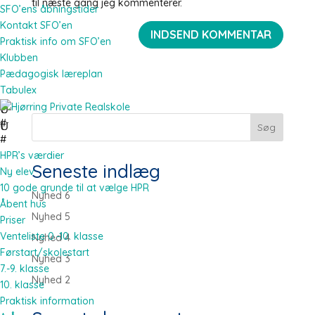
til næste gang jeg kommenterer.
SFO’ens åbningstider
Kontakt SFO’en
Praktisk info om SFO’en
Klubben
Pædagogisk læreplan
Tabulex
#
Søg
#
HPR’s værdier
Seneste indlæg
Ny elev
10 gode grunde til at vælge HPR
Nyhed 6
Åbent hus
Nyhed 5
Priser
Venteliste 0.-10. klasse
Nyhed 4
Førstart/skolestart
Nyhed 3
7.-9. klasse
Nyhed 2
10. klasse
Praktisk information