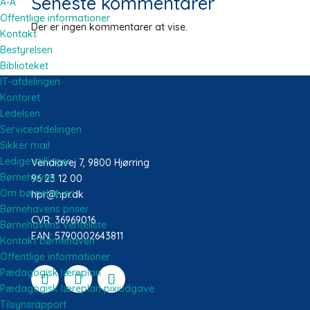
Seneste kommentarer
A-Å
Offentlige informationer
Der er ingen kommentarer at vise.
Kontakt
Bestyrelsen
Biblioteket
IT-afdelingen
Kontoret
Ledelsen
Serviceafdelingen
Sikker mail
Ledige stillinger
Vendiavej 7, 9800 Hjørring
Børnehaven
96 23 12 00
Om børnehaven
hpr@hpr.dk
Børnehavens priser
CVR: 36969016
Børnehavens venteliste
EAN: 5790002643811
Kontakt børnehaven
Offentlige informationer
Pædagogisk læreplan
Pædagogisk læreplan pixiudgave
Tilsynsrapport