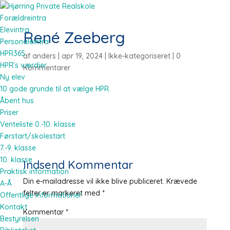
Forældreintra
Elevintra
René Zeeberg
Personaleintra
HPR365
af
anders
|
apr 19, 2024
| Ikke-kategoriseret |
0
HPR’s værdier
Kommentarer
Ny elev
10 gode grunde til at vælge HPR
Åbent hus
Priser
Venteliste 0.-10. klasse
Førstart/skolestart
7.-9. klasse
10. klasse
Indsend Kommentar
Praktisk information
Din e-mailadresse vil ikke blive publiceret.
Krævede
A-Å
felter er markeret med
*
Offentlige informationer
Kontakt
Kommentar
*
Bestyrelsen